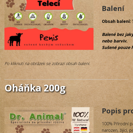
Balení
Obsah balení:
Balené bez jak
nebo barviv.
Sušené pouze 
Po kliknutí na obrázek se zobrazí obsah balení.
Oháňka 200g
Popis p
100% Přírodní p
narozen, žijící,