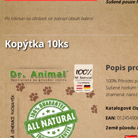
Sušené pouze 
Po kliknutí na obrázek se zobrazí obsah balení.
Kopýtka 10ks
Popis p
100% Přírodní pa
Sušené horkým v
znamená: narozen
Katalogové čís
EAN:
01245490
Země původu /