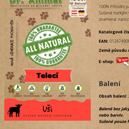
100% Přírodní pa
Sušené horkým v
znamená: narozen
Katalogové čís
EAN:
01247490
Země původu /
E-shop:
Balení
Obsah balení:
Balené bez jak
nebo barviv.
Sušené pouze 