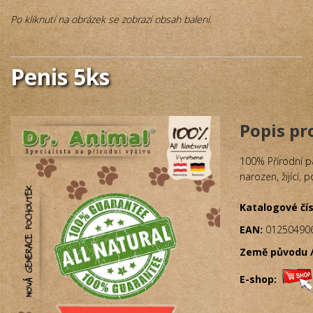
Po kliknutí na obrázek se zobrazí obsah balení.
Penis 5ks
Popis p
100% Přírodní p
narozen, žijící,
Katalogové čís
EAN:
01250490
Země původu /
E-shop: