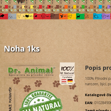
Noha 1ks
Popis p
100% Přírodní p
narozen, žijící,
Katalogové čís
EAN:
01028490
Země původu /