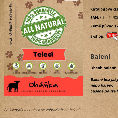
Katalogové čís
EAN:
01251490
Země původu /
E-shop:
Balení
Obsah balení:
Balené bez jak
nebo barviv.
Sušené pouze 
Po kliknutí na obrázek se zobrazí obsah balení.