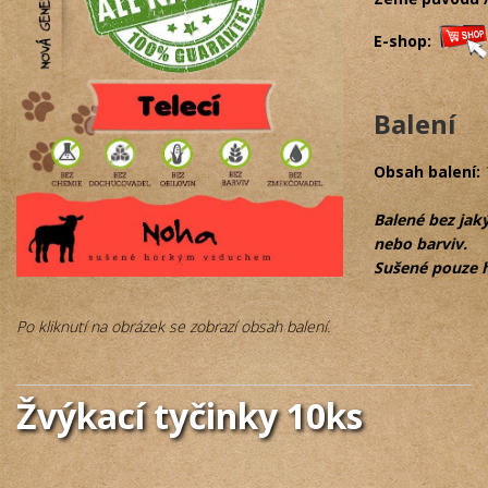
E-shop:
Balení
Obsah balení:
Balené bez jak
nebo barviv.
Sušené pouze 
Po kliknutí na obrázek se zobrazí obsah balení.
Žvýkací tyčinky 10ks