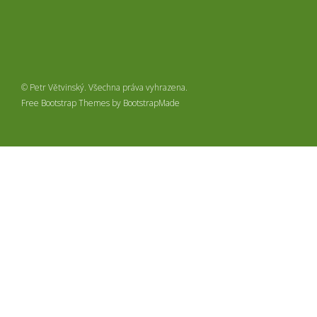
© Petr Větvinský. Všechna práva vyhrazena.
Free Bootstrap Themes
by
BootstrapMade