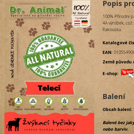
Popis p
100% Přírodní p
4A výrobek, což 
Rakousku.
Katalogové čís
EAN:
01055490
Země původu /
E-shop:
Balení
Obsah balení:
Balené bez jak
nebo barviv.